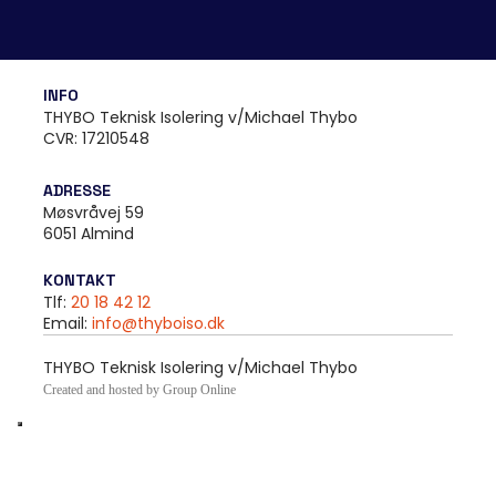
INFO
THYBO Teknisk Isolering v/Michael Thybo
CVR: 17210548
ADRESSE​
​​Møsvråvej 59
6051 Almind
KONTAKT​
​Tlf:
20 18 42 12
Email:
info@thyboiso.dk
THYBO Teknisk Isolering v/Michael Thybo
Created and hosted by Group Online